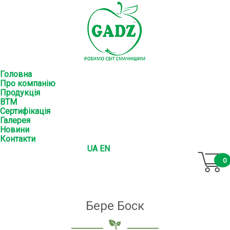
Головна
Про компанію
Продукція
ВТМ
Сертифікація
Галерея
Новини
Контакти
UA
EN
0
Бере Боск