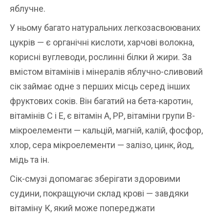
яблучне.
У ньому багато натуральних легкозасвоюваних
цукрів — є органічні кислоти, харчові волокна,
корисні вуглеводи, рослинні білки й жири. За
вмістом вітамінів і мінералів яблучно-сливовий
сік займає одне з перших місць серед інших
фруктових соків. Він багатий на бета-каротин,
вітамінів С і Е, є вітамін А, РР, вітаміни групи В-
мікроелементи — кальцій, магній, калій, фосфор,
хлор, сера мікроелементи — залізо, цинк, йод,
мідь та ін.
Сік-смузі допомагає зберігати здоровими
судини, покращуючи склад крові — завдяки
вітаміну К, який може попереджати