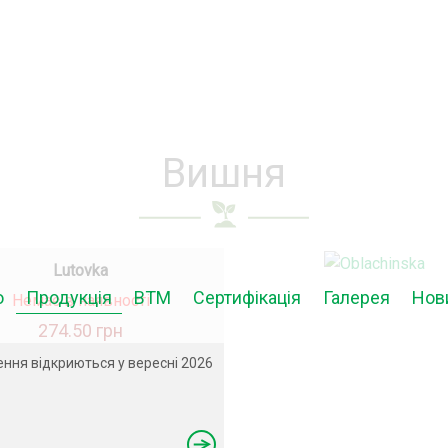
Вишня
Lutovka
ю
Продукція
ВТМ
Сертифікація
Галерея
Нов
Немає в наявності
274.50 грн
ння відкриються у вересні 2026