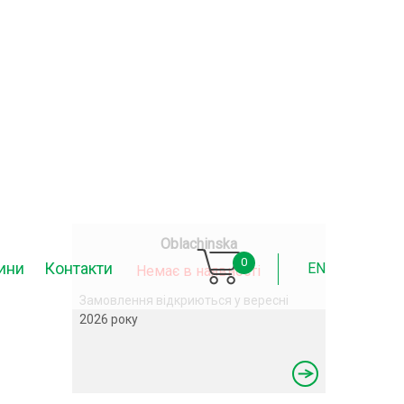
Oblachinska
0
ини
Контакти
EN
Немає в наявності
Замовлення відкриються у вересні
2026 року