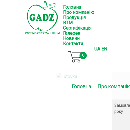
Головна
Про компанію
Продукція
ВТМ
Сертифікація
Галерея
Новини
Контакти
UA
EN
0
Головна
Про компані
Замовле
року