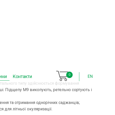
0
ини
Контакти
EN
тального типу здійснюється формування
ші. Підщепу М9 викопують, ретельно сортують і
ення та отримання однорічних саджанців;
 для літньої окуляризації.