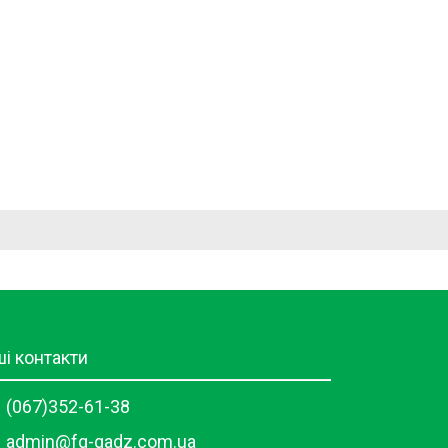
і контакти
(067)352-61-38
admin@fg-gadz.com.ua