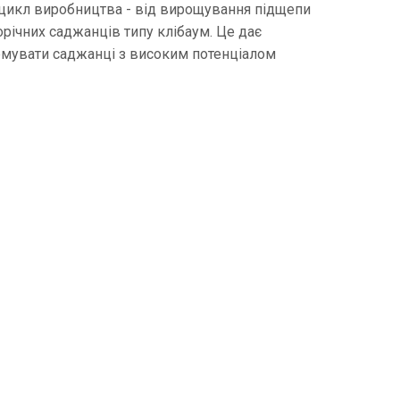
 цикл виробництва - від вирощування підщепи
орічних саджанців типу клібаум. Це дає
рмувати саджанці з високим потенціалом