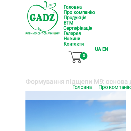
Головна
Про компанію
Продукція
ВТМ
Сертифікація
Галерея
Новини
Контакти
UA
EN
0
Формування підщепи М9: основа 
Головна
Про компані