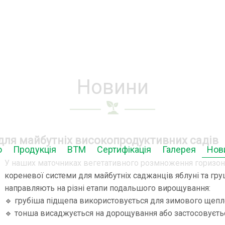
Новини
для майбутніх високопродуктивних садів
ю
Продукція
ВТМ
Сертифікація
Галерея
Нов
У наших маточниках вегетативного розмноження горизон
кореневої системи для майбутніх саджанців яблуні та гру
направляють на різні етапи подальшого вирощування:
🔹 грубіша підщепа використовується для зимового щепл
🔹 тонша висаджується на дорощування або застосовується